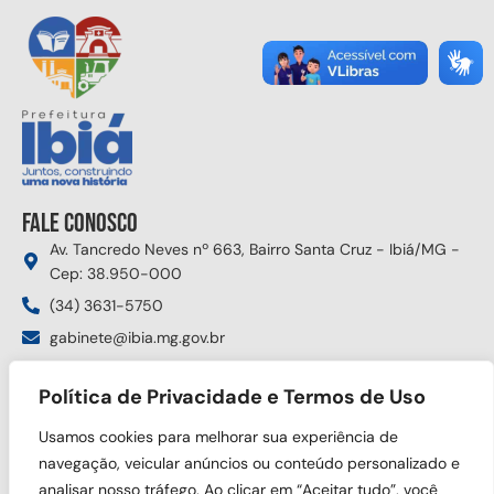
Fale conosco
Av. Tancredo Neves nº 663, Bairro Santa Cruz - Ibiá/MG -
Cep: 38.950-000
(34) 3631-5750
gabinete@ibia.mg.gov.br
Segunda à sexta das 8:00h às 17:30h
Política de Privacidade e Termos de Uso
Siga nas redes sociais
Usamos cookies para melhorar sua experiência de
navegação, veicular anúncios ou conteúdo personalizado e
analisar nosso tráfego. Ao clicar em “Aceitar tudo”, você