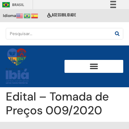
BRASIL
Simplifique!
ACESSIBILIDADE
Idioma
Comunica BR
Participe
Acesso à informação
Legislação
Canais
Edital – Tomada de
Preços 009/2020