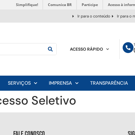
Simplifique!
Comunica BR
Participe
Acesso à infor
Ir para o conteúdo
Ir para o
ACESSO RÁPIDO
SERVIÇOS
IMPRENSA
TRANSPARÊNCIA
esso Seletivo
Fale conosco
Si