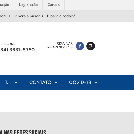
mação
Legislação
Canais
 menu
Ir para a busca
Ir para o rodapé
SIGA NAS
TELEFONE
REDES SOCIAIS
(34) 3631-5750
T. I.
CONTATO
COVID-19
ga nas redes sociais