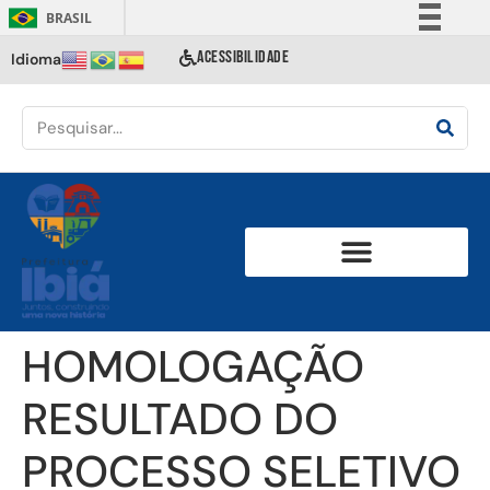
BRASIL
Simplifique!
ACESSIBILIDADE
Idioma
Comunica BR
Participe
Acesso à informação
Legislação
Canais
HOMOLOGAÇÃO
RESULTADO DO
PROCESSO SELETIVO