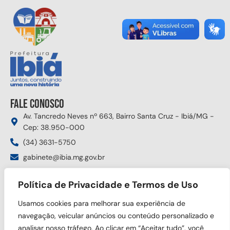
Fale conosco
Av. Tancredo Neves nº 663, Bairro Santa Cruz - Ibiá/MG -
Cep: 38.950-000
(34) 3631-5750
gabinete@ibia.mg.gov.br
Segunda à sexta das 8:00h às 17:30h
Política de Privacidade e Termos de Uso
Siga nas redes sociais
Usamos cookies para melhorar sua experiência de
navegação, veicular anúncios ou conteúdo personalizado e
analisar nosso tráfego. Ao clicar em “Aceitar tudo”, você