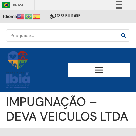
BRASIL
Simplifique!
ACESSIBILIDADE
Idioma
Comunica BR
Participe
Acesso à informação
Legislação
Canais
IMPUGNAÇÃO –
DEVA VEICULOS LTDA