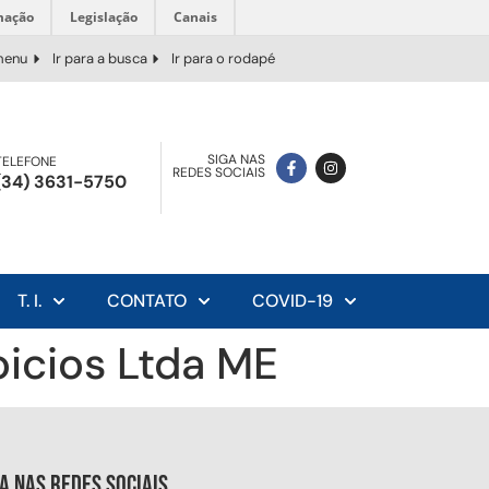
mação
Legislação
Canais
 menu
Ir para a busca
Ir para o rodapé
SIGA NAS
TELEFONE
REDES SOCIAIS
(34) 3631-5750
T. I.
CONTATO
COVID-19
icios Ltda ME
ga nas redes sociais