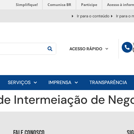
Simplifique!
Comunica BR
Participe
Acesso à infor
Ir para o conteúdo
Ir para o
ACESSO RÁPIDO
SERVIÇOS
IMPRENSA
TRANSPARÊNCIA
e Intermeiação de Nego
Fale conosco
Si