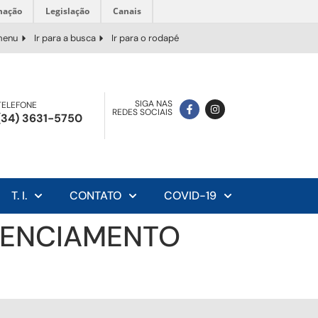
mação
Legislação
Canais
 menu
Ir para a busca
Ir para o rodapé
SIGA NAS
TELEFONE
REDES SOCIAIS
(34) 3631-5750
T. I.
CONTATO
COVID-19
EDENCIAMENTO