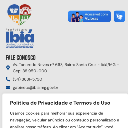
Fale conosco
Av. Tancredo Neves nº 663, Bairro Santa Cruz - Ibiá/MG -
Cep: 38.950-000
(34) 3631-5750
gabinete@ibia.mg.gov.br
Segunda à sexta das 8:00h às 17:30h
Política de Privacidade e Termos de Uso
Siga nas redes sociais
Usamos cookies para melhorar sua experiência de
navegação, veicular anúncios ou conteúdo personalizado e
analisar nosso tráfego. Ao clicar em “Aceitar tudo”, você