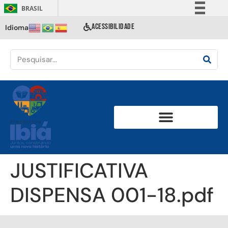
BRASIL
Simplifique!
ACESSIBILIDADE
Idioma
Comunica BR
Participe
Acesso à informação
Legislação
Canais
JUSTIFICATIVA
DISPENSA 001-18.pdf