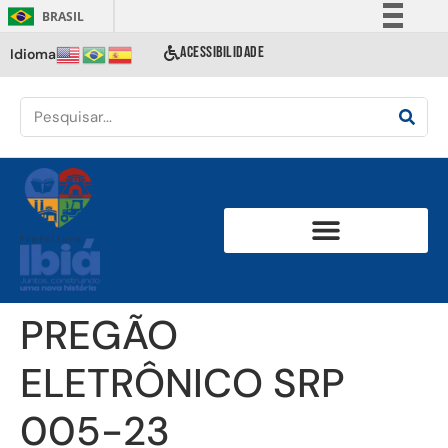
BRASIL
Simplifique!
ACESSIBILIDADE
Idioma
Comunica BR
Participe
Acesso à informação
Legislação
Canais
PREGÃO
ELETRÔNICO SRP
005-23