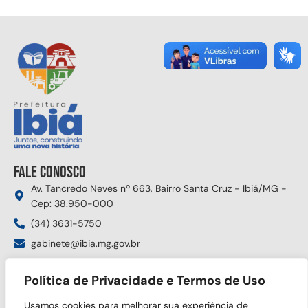
Fale conosco
Av. Tancredo Neves nº 663, Bairro Santa Cruz - Ibiá/MG -
Cep: 38.950-000
(34) 3631-5750
gabinete@ibia.mg.gov.br
Segunda à sexta das 8:00h às 17:30h
Política de Privacidade e Termos de Uso
Siga nas redes sociais
Usamos cookies para melhorar sua experiência de