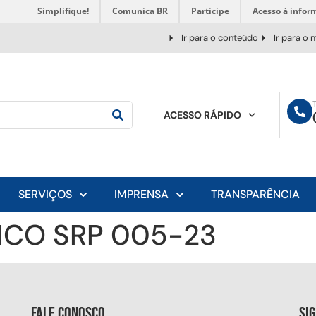
Simplifique!
Comunica BR
Participe
Acesso à infor
Ir para o conteúdo
Ir para o
ACESSO RÁPIDO
SERVIÇOS
IMPRENSA
TRANSPARÊNCIA
ICO SRP 005-23
Fale conosco
Si