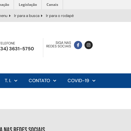
mação
Legislação
Canais
 menu
Ir para a busca
Ir para o rodapé
SIGA NAS
TELEFONE
REDES SOCIAIS
(34) 3631-5750
T. I.
CONTATO
COVID-19
ga nas redes sociais