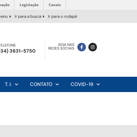
mação
Legislação
Canais
 menu
Ir para a busca
Ir para o rodapé
SIGA NAS
TELEFONE
REDES SOCIAIS
(34) 3631-5750
T. I.
CONTATO
COVID-19