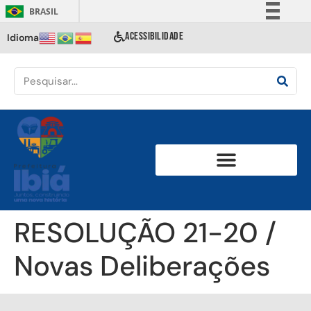
BRASIL
Simplifique!
ACESSIBILIDADE
Idioma
Comunica BR
Participe
Acesso à informação
Legislação
Canais
RESOLUÇÃO 21-20 /
Novas Deliberações