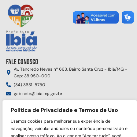
Fale conosco
Av. Tancredo Neves nº 663, Bairro Santa Cruz - Ibiá/MG -
Cep: 38.950-000
(34) 3631-5750
gabinete@ibia.mg.gov.br
Segunda à sexta das 8:00h às 17:30h
Política de Privacidade e Termos de Uso
Siga nas redes sociais
Usamos cookies para melhorar sua experiência de
navegação, veicular anúncios ou conteúdo personalizado e
analisar nosso tráfego. Ao clicar em “Aceitar tudo”, você