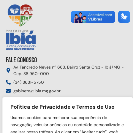
Fale conosco
Av. Tancredo Neves nº 663, Bairro Santa Cruz - Ibiá/MG -
Cep: 38.950-000
(34) 3631-5750
gabinete@ibia.mg.gov.br
Segunda à sexta das 8:00h às 17:30h
Política de Privacidade e Termos de Uso
Siga nas redes sociais
Usamos cookies para melhorar sua experiência de
navegação, veicular anúncios ou conteúdo personalizado e
analisar nosso tráfego. Ao clicar em “Aceitar tudo”, você