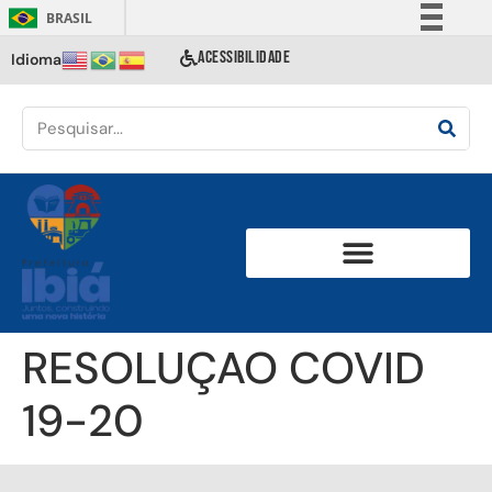
BRASIL
Simplifique!
ACESSIBILIDADE
Idioma
Comunica BR
Participe
Acesso à informação
Legislação
Canais
RESOLUÇAO COVID
19-20