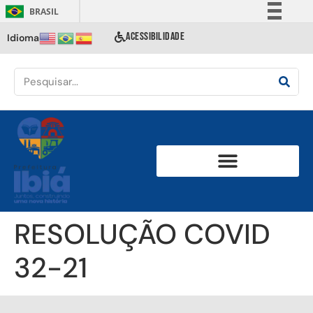
BRASIL
Simplifique!
ACESSIBILIDADE
Idioma
Comunica BR
Participe
Acesso à informação
Legislação
Canais
RESOLUÇÃO COVID
32-21