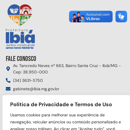
Fale conosco
Av. Tancredo Neves nº 663, Bairro Santa Cruz - Ibiá/MG -
Cep: 38.950-000
(34) 3631-5750
gabinete@ibia.mg.gov.br
Segunda à sexta das 8:00h às 17:30h
Política de Privacidade e Termos de Uso
Siga nas redes sociais
Usamos cookies para melhorar sua experiência de
navegação, veicular anúncios ou conteúdo personalizado e
analisar nosso tráfego. Ao clicar em “Aceitar tudo”, você