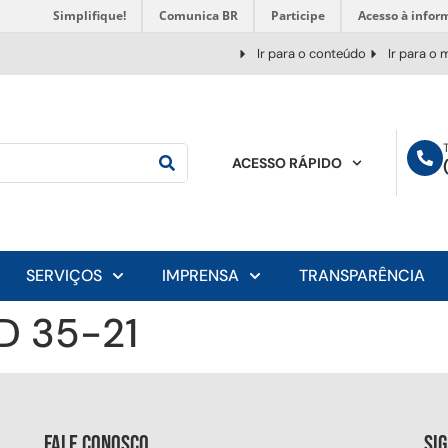
Simplifique!
Comunica BR
Participe
Acesso à infor
Ir para o conteúdo
Ir para o
ACESSO RÁPIDO
SERVIÇOS
IMPRENSA
TRANSPARÊNCIA
D 35-21
Fale conosco
Si