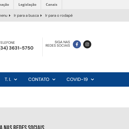
mação
Legislação
Canais
 menu
Ir para a busca
Ir para o rodapé
SIGA NAS
TELEFONE
REDES SOCIAIS
(34) 3631-5750
T. I.
CONTATO
COVID-19
ga nas redes sociais