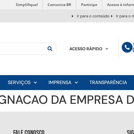
Simplifique!
Comunica BR
Participe
Acesso à infor
Ir para o conteúdo
Ir para o
ACESSO RÁPIDO
SERVIÇOS
IMPRENSA
TRANSPARÊNCIA
GNACAO DA EMPRESA D
Fale conosco
Si