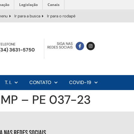
mação
Legislação
Canais
 menu
Ir para a busca
Ir para o rodapé
SIGA NAS
TELEFONE
REDES SOCIAIS
(34) 3631-5750
T. I.
CONTATO
COVID-19
MP – PE 037-23
ga nas redes sociais