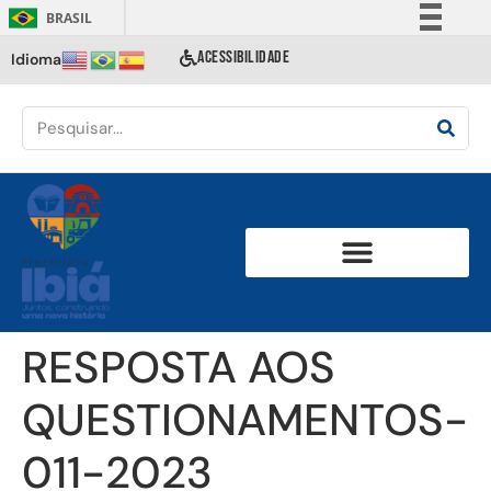
BRASIL
Simplifique!
ACESSIBILIDADE
Idioma
Comunica BR
Participe
Acesso à informação
Legislação
Canais
RESPOSTA AOS
QUESTIONAMENTOS-
011-2023