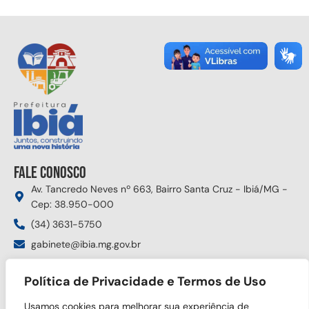
Fale conosco
Av. Tancredo Neves nº 663, Bairro Santa Cruz - Ibiá/MG -
Cep: 38.950-000
(34) 3631-5750
gabinete@ibia.mg.gov.br
Segunda à sexta das 8:00h às 17:30h
Política de Privacidade e Termos de Uso
Siga nas redes sociais
Usamos cookies para melhorar sua experiência de