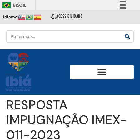
BRASIL
Simplifique!
ACESSIBILIDADE
Idioma
Comunica BR
Participe
Acesso à informação
Legislação
Canais
RESPOSTA
IMPUGNAÇÃO IMEX-
011-2023