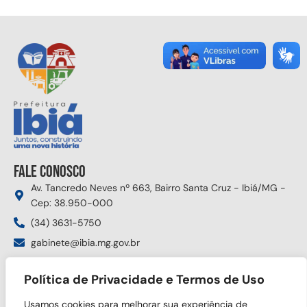
Fale conosco
Av. Tancredo Neves nº 663, Bairro Santa Cruz - Ibiá/MG -
Cep: 38.950-000
(34) 3631-5750
gabinete@ibia.mg.gov.br
Segunda à sexta das 8:00h às 17:30h
Política de Privacidade e Termos de Uso
Siga nas redes sociais
Usamos cookies para melhorar sua experiência de