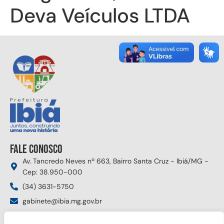
Deva Veículos LTDA
Fale conosco
Av. Tancredo Neves nº 663, Bairro Santa Cruz - Ibiá/MG -
Cep: 38.950-000
(34) 3631-5750
gabinete@ibia.mg.gov.br
Segunda à sexta das 8:00h às 17:30h