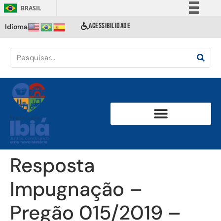
BRASIL
Simplifique!
ACESSIBILIDADE
Idioma
Comunica BR
Participe
Acesso à informação
Legislação
Canais
Resposta
Impugnação –
Pregão 015/2019 –