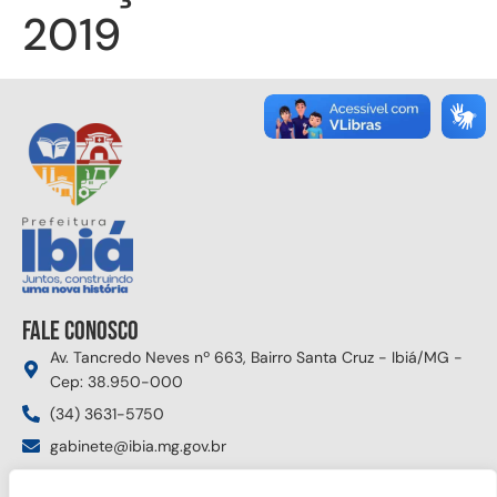
2019
Fale conosco
Av. Tancredo Neves nº 663, Bairro Santa Cruz - Ibiá/MG -
Cep: 38.950-000
(34) 3631-5750
gabinete@ibia.mg.gov.br
Segunda à sexta das 8:00h às 17:30h