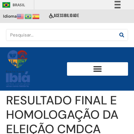
BRASIL
Simplifique!
ACESSIBILIDADE
Idioma
Comunica BR
Participe
Acesso à informação
Legislação
Canais
RESULTADO FINAL E
HOMOLOGAÇÃO DA
ELEIÇÃO CMDCA