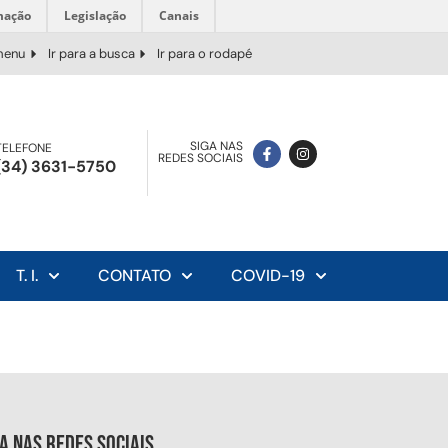
mação
Legislação
Canais
 menu
Ir para a busca
Ir para o rodapé
SIGA NAS
TELEFONE
REDES SOCIAIS
(34) 3631-5750
T. I.
CONTATO
COVID-19
ga nas redes sociais