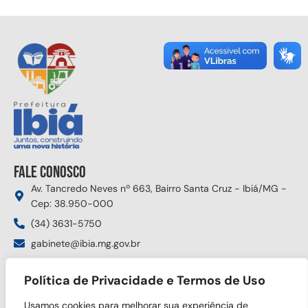
Fale conosco
Av. Tancredo Neves nº 663, Bairro Santa Cruz - Ibiá/MG -
Cep: 38.950-000
(34) 3631-5750
gabinete@ibia.mg.gov.br
Segunda à sexta das 8:00h às 17:30h
Política de Privacidade e Termos de Uso
Siga nas redes sociais
Usamos cookies para melhorar sua experiência de