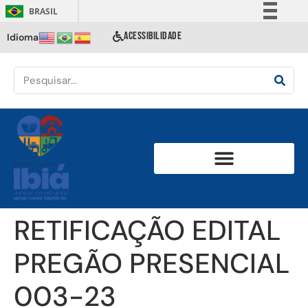
BRASIL
Simplifique!
ACESSIBILIDADE
Idioma
Comunica BR
Participe
Acesso à informação
Legislação
Canais
RETIFICAÇÃO EDITAL
PREGÃO PRESENCIAL
003-23