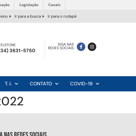
mação
Legislação
Canais
 menu
Ir para a busca
Ir para o rodapé
SIGA NAS
TELEFONE
REDES SOCIAIS
(34) 3631-5750
T. I.
CONTATO
COVID-19
2022
ga nas redes sociais