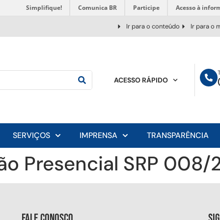
Simplifique!
Comunica BR
Participe
Acesso à infor
Ir para o conteúdo
Ir para o
ACESSO RÁPIDO
SERVIÇOS
IMPRENSA
TRANSPARÊNCIA
gão Presencial SRP 008/
Fale conosco
Si