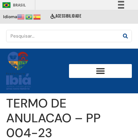
BRASIL
Simplifique!
ACESSIBILIDADE
Idioma
Comunica BR
Participe
Acesso à informação
Legislação
Canais
TERMO DE
ANULACAO – PP
004-23