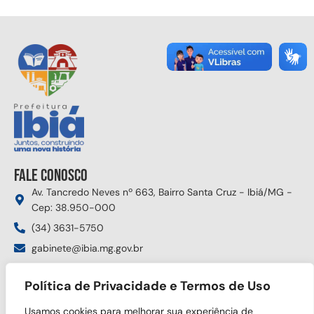
Fale conosco
Av. Tancredo Neves nº 663, Bairro Santa Cruz - Ibiá/MG -
Cep: 38.950-000
(34) 3631-5750
gabinete@ibia.mg.gov.br
Segunda à sexta das 8:00h às 17:30h
Política de Privacidade e Termos de Uso
Siga nas redes sociais
Usamos cookies para melhorar sua experiência de