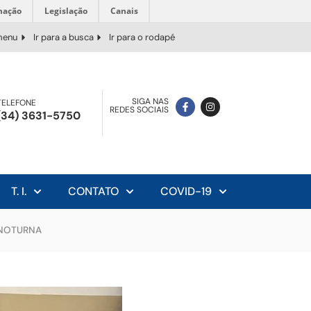
mação
Legislação
Canais
 menu
Ir para a busca
Ir para o rodapé
SIGA NAS
TELEFONE
REDES SOCIAIS
(34) 3631-5750
T. I.
CONTATO
COVID-19
 NOTURNA