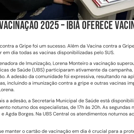
VACINAÇÃO 2025 – IBIÁ OFERECE VACI
contra a Gripe foi um sucesso. Além da Vacina contra a Grip
 em dia todas as vacinas disponibilizadas pelo SUS.
nadora de Imunização, Lorena Monteiro a vacinação superou
icas de Saúde (UBS) participaram ativamente da campanha, 
ão. A adesão da comunidade foi expressiva, resultando na a
as, incluindo a imunização contra a gripe e outras vacinas i
Lorena.
s a adesão, a Secretaria Municipal de Saúde está disponibil
nto noturno dos especialistas, de 17h às 20h. As segundas na
ca e Agda Borges. Na UBS Central os atendimentos noturnos a
e manter o cartão de vacinação em dia é crucial para a prote