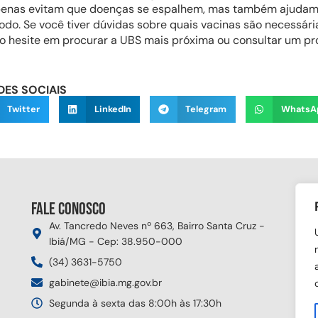
apenas evitam que doenças se espalhem, mas também ajudam
o. Se você tiver dúvidas sobre quais vacinas são necessári
ão hesite em procurar a UBS mais próxima ou consultar um pro
DES SOCIAIS
Twitter
LinkedIn
Telegram
WhatsA
Fale conosco
Si
Av. Tancredo Neves nº 663, Bairro Santa Cruz -
Ibiá/MG - Cep: 38.950-000
(34) 3631-5750
gabinete@ibia.mg.gov.br
Segunda à sexta das 8:00h às 17:30h