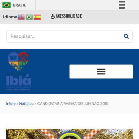
BRASIL
Simplifique!
ACESSIBILIDADE
Idioma
Comunica BR
Participe
Acesso à informação
Legislação
Canais
Início
»
Notícias
»
CANDIDATAS A RAINHA DO JUNINÃO 2019