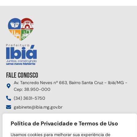
Fale conosco
Av. Tancredo Neves nº 663, Bairro Santa Cruz - Ibiá/MG -
Cep: 38.950-000
(34) 3631-5750
gabinete@ibia.mg.gov.br
Segunda à sexta das 8:00h às 17:30h
Política de Privacidade e Termos de Uso
Siga nas redes sociais
Usamos cookies para melhorar sua experiência de