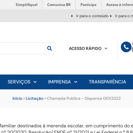
Simplifique!
Comunica BR
Participe
Acesso à infor
Ir para o conteúdo
Ir para o
ACESSO RÁPIDO
SERVIÇOS
IMPRENSA
TRANSPARÊNCIA
Início
»
Licitação
»
Chamada Publica - Dispensa 001/2022
 familiar destinados à merenda escolar, em cumprimento do es
º 20/2020, Resolução/ FNDE nº 21/2021 e Lei Federal n.º 8.6