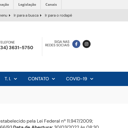
mação
Legislação
Canais
 menu
Ir para a busca
Ir para o rodapé
SIGA NAS
TELEFONE
REDES SOCIAIS
(34) 3631-5750
T. I.
CONTATO
COVID-19
tabelecido pela Lei Federal nº 11.947/2009;
66/93.
Data de Abertura:
30/03/2022 às 08:30