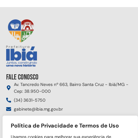
Fale conosco
Av. Tancredo Neves nº 663, Bairro Santa Cruz - Ibiá/MG -
Cep: 38.950-000
(34) 3631-5750
gabinete@ibia.mg.gov.br
Segunda à sexta das 8:00h às 17:30h
Política de Privacidade e Termos de Uso
Siga nas redes sociais
Usamos cookies para melhorar sua experiência de