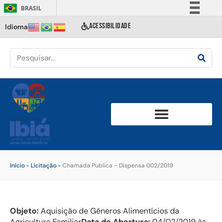
BRASIL
Simplifique!
ACESSIBILIDADE
Idioma
Comunica BR
Participe
Acesso à informação
Legislação
Canais
Início
»
Licitação
»
Chamada Publica - Dispensa 002/2019
Objeto:
Aquisição de Gêneros Alimentícios da
Agricultura Familiar
Data de Abertura:
04/02/2019 às