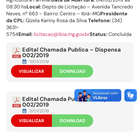
08:30 hs
Local:
Depto de Licitação – Avenida Tancredo
Neves, nº 663 – Bairro: Centro – Ibiá-MG
Presidente
da CPL:
Gizela Kariny Rosa da Silva
Telefone:
(34)
3631-
5754
Email:
licitacao@ibia.mg.gov.br
Status:
Concluída
Edital Chamada Publica – Dispensa
002/2019
11/01/2019
VISUALIZAR
DOWNLOAD
Edital Chamada Publica – Dispensa
002/2019
11/01/2019
VISUALIZAR
DOWNLOAD