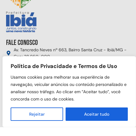
Fale conosco
Av. Tancredo Neves nº 663, Bairro Santa Cruz - Ibiá/MG -
Cep: 38.950-000
Política de Privacidade e Termos de Uso
(34) 3631-5750
gabinete@ibia.mg.gov.br
Usamos cookies para melhorar sua experiência de
Segunda à sexta das 8:00h às 17:30h
navegação, veicular anúncios ou conteúdo personalizado e
analisar nosso tráfego. Ao clicar em “Aceitar tudo”, você
Siga nas redes sociais
concorda com o uso de cookies.
Rejeitar
Aceitar tudo