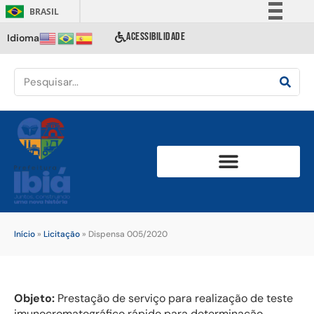
BRASIL
Simplifique!
ACESSIBILIDADE
Idioma
Comunica BR
Participe
Acesso à informação
Legislação
Canais
Início
»
Licitação
»
Dispensa 005/2020
Objeto:
Prestação de serviço para realização de teste
imunocromatográfico rápido para determinação