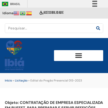
BRASIL
Simplifique!
ACESSIBILIDADE
Idioma
Comunica BR
Participe
Acesso à informação
Legislação
Canais
Início
»
Licitação
»
Edital do Pregão Presencial 013-2023
Objeto:
CONTRATAÇÃO DE EMPRESA ESPECIALIZADA
EM BUFFET, PARA PREPARAR E SERVIR REFEIÇÕES