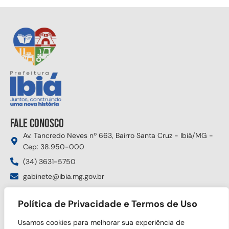
Fale conosco
Av. Tancredo Neves nº 663, Bairro Santa Cruz - Ibiá/MG -
Cep: 38.950-000
(34) 3631-5750
gabinete@ibia.mg.gov.br
Segunda à sexta das 8:00h às 17:30h
Política de Privacidade e Termos de Uso
Siga nas redes sociais
Usamos cookies para melhorar sua experiência de