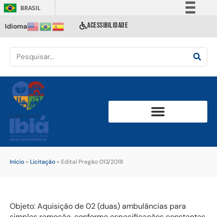
BRASIL
Simplifique!
ACESSIBILIDADE
Idioma
Comunica BR
Participe
Acesso à informação
Legislação
Canais
Início
»
Licitação
»
Edital Pregão 013/2018
Objeto: Aquisição de 02 (duas) ambulâncias para
simples remoção, conforme especificações constantes