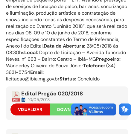
de serviços de locação de palco, barracas, sonorização
e iluminação, produção artística e contratação de
shows, incluindo todas as despesas necessárias, para
realização do Evento “Juninão 2018”, que será realizado
nos dias 08, 09 e 10 de junho de 2018, conforme
especificações constantes do Termo de Referência,
Anexo I do Edital.
Data de Abertura:
23/05/2018 às
08:30hs
Local:
Depto de Licitação – Avenida Tancredo
Neves, nº 663 – Bairro: Centro – Ibiá-MG
Pregoeiro:
Wanderley Oliveira de Souza Júnior
Telefone:
(34)
3631-5754
Email:
licitacao@ibia.mg.gov.br
Status:
Concluído
Edital Pregão 020/2018
10/05/2018
VISUALIZAR
DOWNLOAD