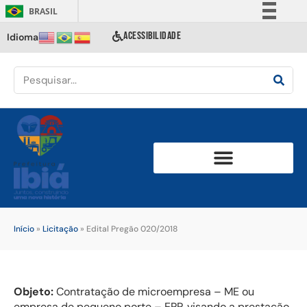
BRASIL
Simplifique!
ACESSIBILIDADE
Idioma
Comunica BR
Participe
Acesso à informação
Legislação
Canais
Início
»
Licitação
»
Edital Pregão 020/2018
Objeto:
Contratação de microempresa – ME ou
empresa de pequeno porte – EPP, visando a prestação