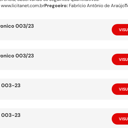
www.licitanet.com.br
Pregoeiro:
Fabrício Antônio de Araújo
T
ronico 003/23
VISU
ronico 003/23
VISU
 003-23
VISU
 003-23
VISU