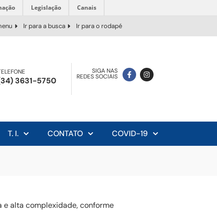
mação
Legislação
Canais
 menu
Ir para a busca
Ir para o rodapé
SIGA NAS
TELEFONE
REDES SOCIAIS
(34) 3631-5750
T. I.
CONTATO
COVID-19
a e alta complexidade, conforme