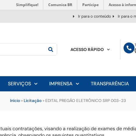
Simplifique!
Comunica BR
Participe
Acesso à infor
Ir para o conteúdo
Ir para o
ACESSO RÁPIDO
SERVIÇOS
IMPRENSA
TRANSPARÊNCIA
Início
»
Licitação
»
EDITAL PREGÃO ELETRÔNICO SRP 003-23
ntuais contratações, visando a realização de exames de médi
rência, observando os seguintes quantitativos.