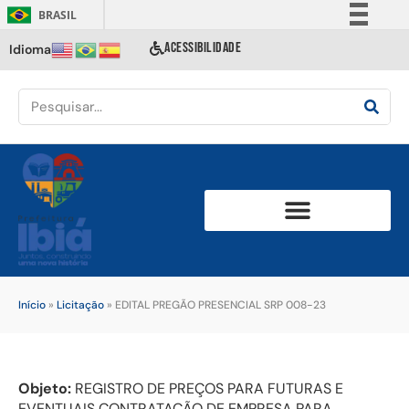
BRASIL
Simplifique!
ACESSIBILIDADE
Idioma
Comunica BR
Participe
Acesso à informação
Legislação
Canais
Início
»
Licitação
»
EDITAL PREGÃO PRESENCIAL SRP 008-23
Objeto:
REGISTRO DE PREÇOS PARA FUTURAS E
EVENTUAIS CONTRATAÇÃO DE EMPRESA PARA