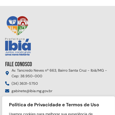
Fale conosco
Av. Tancredo Neves nº 663, Bairro Santa Cruz - Ibiá/MG -
Cep: 38.950-000
(34) 3631-5750
gabinete@ibia.mg.gov.br
Segunda à sexta das 8:00h às 17:30h
Política de Privacidade e Termos de Uso
Siga nas redes sociais
Usamos cookies para melhorar sua experiência de