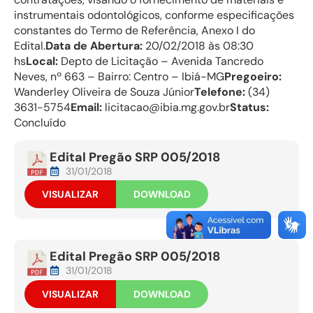
instrumentais odontológicos, conforme especificações
constantes do Termo de Referência, Anexo I do
Edital.
Data de Abertura:
20/02/2018 às 08:30
hs
Local:
Depto de Licitação – Avenida Tancredo
Neves, nº 663 – Bairro: Centro – Ibiá-MG
Pregoeiro:
Wanderley Oliveira de Souza Júnior
Telefone:
(34)
3631-5754
Email:
licitacao@ibia.mg.gov.br
Status:
Concluído
Edital Pregão SRP 005/2018
31/01/2018
VISUALIZAR
DOWNLOAD
Edital Pregão SRP 005/2018
31/01/2018
VISUALIZAR
DOWNLOAD