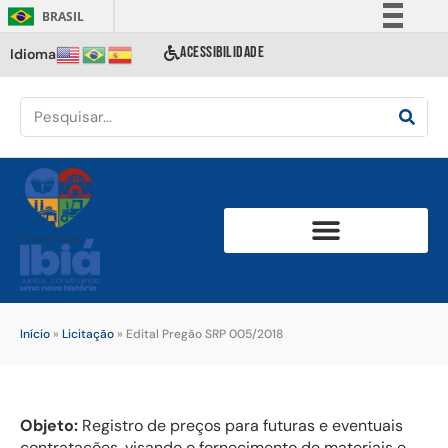
BRASIL
Simplifique!
ACESSIBILIDADE
Idioma
Comunica BR
Participe
Acesso à informação
Legislação
Canais
Início
»
Licitação
»
Edital Pregão SRP 005/2018
Objeto:
Registro de preços para futuras e eventuais
contratações, visando o fornecimento de materiais e