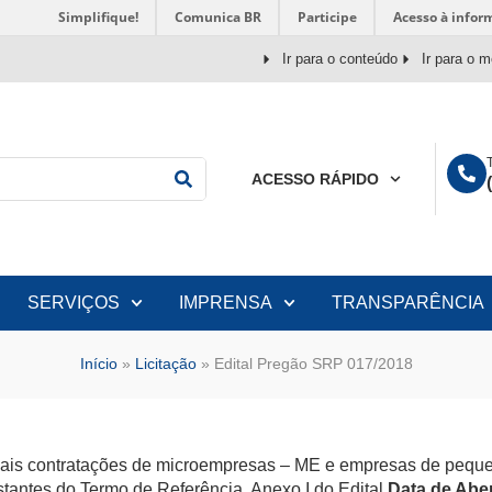
Simplifique!
Comunica BR
Participe
Acesso à infor
Ir para o conteúdo
Ir para o 
ACESSO RÁPIDO
SERVIÇOS
IMPRENSA
TRANSPARÊNCIA
Início
»
Licitação
»
Edital Pregão SRP 017/2018
tuais contratações de microempresas – ME e empresas de peque
stantes do Termo de Referência, Anexo I do Edital.
Data de Aber