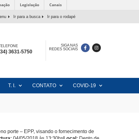
mação
Legislação
Canais
menu
Ir para a busca
Ir para o rodapé
SIGA NAS
TELEFONE
REDES SOCIAIS
(34) 3631-5750
T. I.
CONTATO
COVID-19
no porte – EPP, visando o fornecimento de
tura:
04/05/2018 às 13:30hs
Local:
Depto de