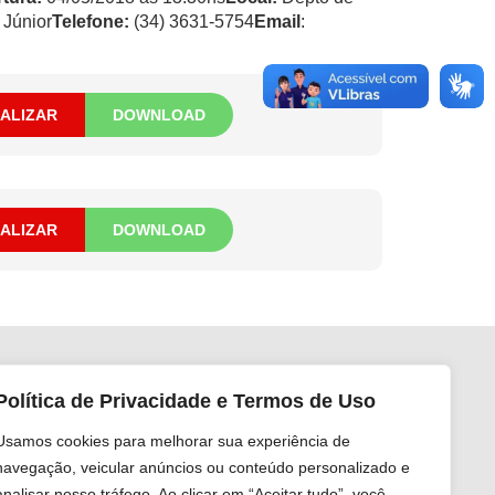
 Júnior
Telefone:
(34) 3631-5754
Email
:
UALIZAR
DOWNLOAD
UALIZAR
DOWNLOAD
Política de Privacidade e Termos de Uso
ga nas redes sociais
Usamos cookies para melhorar sua experiência de
navegação, veicular anúncios ou conteúdo personalizado e
analisar nosso tráfego. Ao clicar em “Aceitar tudo”, você