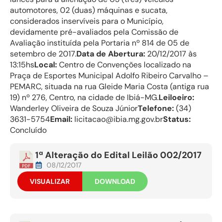
automotores, 02 (duas) máquinas e sucata,
considerados inservíveis para o Município,
devidamente pré-avaliados pela Comissão de
Avaliação instituída pela Portaria nº 814 de 05 de
setembro de 2017.
Data de Abertura:
20/12/2017 às
13:15hs
Local:
Centro de Convenções localizado na
Praça de Esportes Municipal Adolfo Ribeiro Carvalho –
PEMARC, situada na rua Gleide Maria Costa (antiga rua
19) nº 276, Centro, na cidade de Ibiá-MG.
Leiloeiro:
Wanderley Oliveira de Souza Júnior
Telefone:
(34)
3631-5754
Email:
licitacao@ibia.mg.gov.br
Status:
Concluído
1ª Alteração do Edital Leilão 002/2017
08/12/2017
VISUALIZAR
DOWNLOAD