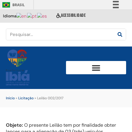
BRASIL
Simplifique!
ACESSIBILIDADE
Idioma
Comunica BR
Participe
Acesso à informação
Legislação
Canais
Início
»
Licitação
»
Leilão 002/2017
Objeto:
O presente Leilão tem por finalidade obter
lances para a alienação de 03 (três) veículos