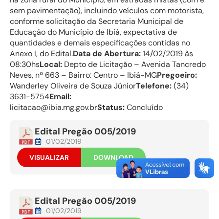
sem pavimentação), incluindo veículos com motorista,
conforme solicitação da Secretaria Municipal de
Educação do Município de Ibiá, expectativa de
quantidades e demais especificações contidas no
Anexo I, do Edital.
Data de Abertura:
14/02/2019 às
08:30hs
Local:
Depto de Licitação – Avenida Tancredo
Neves, nº 663 – Bairro: Centro – Ibiá-MG
Pregoeiro:
Wanderley Oliveira de Souza Júnior
Telefone:
(34)
3631-5754
Email:
licitacao@ibia.mg.gov.br
Status:
Concluído
Edital Pregão 005/2019
01/02/2019
VISUALIZAR
DOWNLOAD
Edital Pregão 005/2019
01/02/2019