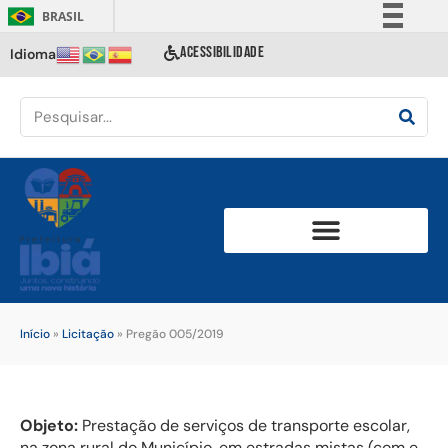
BRASIL
Simplifique!
ACESSIBILIDADE
Idioma
Comunica BR
Participe
Acesso à informação
Legislação
Canais
Início
»
Licitação
»
Pregão 005/2019
Objeto:
Prestação de serviços de transporte escolar,
na zona rural do Município, em estradas mistas (com e