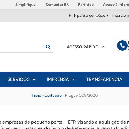
Simplifique!
Comunica BR
Participe
Acesso à infor
Ir para o conteúdo
Ir para o
ACESSO RÁPIDO
SERVIÇOS
IMPRENSA
TRANSPARÊNCIA
Início
»
Licitação
»
Pregão 008/2020
mpresas de pequeno porte – EPP, visando a aquisição de mó
icações constantes do Termo de Referência, Anexo I, do edit