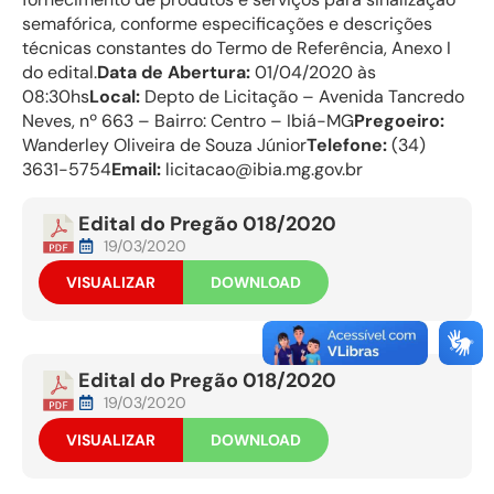
semafórica, conforme especificações e descrições
técnicas constantes do Termo de Referência, Anexo I
do edital.
Data de Abertura:
01/04/2020 às
08:30hs
Local:
Depto de Licitação – Avenida Tancredo
Neves, nº 663 – Bairro: Centro – Ibiá-MG
Pregoeiro:
Wanderley Oliveira de Souza Júnior
Telefone:
(34)
3631-5754
Email:
licitacao@ibia.mg.gov.br
Edital do Pregão 018/2020
19/03/2020
VISUALIZAR
DOWNLOAD
Edital do Pregão 018/2020
19/03/2020
VISUALIZAR
DOWNLOAD