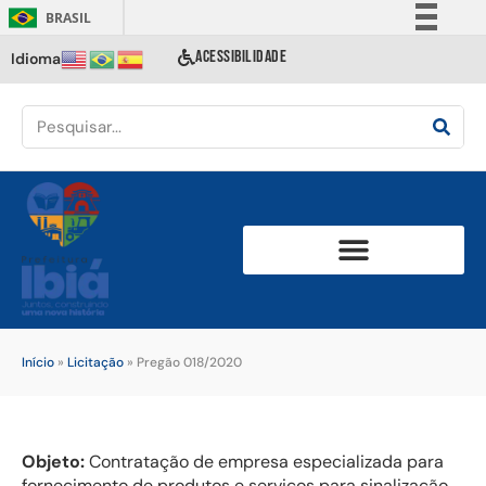
BRASIL
Simplifique!
ACESSIBILIDADE
Idioma
Comunica BR
Participe
Acesso à informação
Legislação
Canais
Início
»
Licitação
»
Pregão 018/2020
Objeto:
Contratação de empresa especializada para
fornecimento de produtos e serviços para sinalização