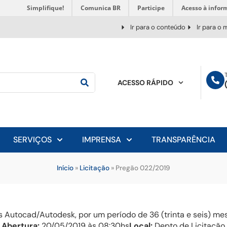
Simplifique!
Comunica BR
Participe
Acesso à infor
Ir para o conteúdo
Ir para o
ACESSO RÁPIDO
SERVIÇOS
IMPRENSA
TRANSPARÊNCIA
Início
»
Licitação
»
Pregão 022/2019
 Autocad/Autodesk, por um período de 36 (trinta e seis) me
 Abertura:
20/05/2019 às 08:30hs
Local:
Depto de Licitação 