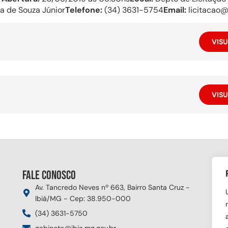
a de Souza Júnior
Telefone:
(34) 3631-5754
Email:
licitacao@
VISU
VISU
Fale conosco
Si
Av. Tancredo Neves nº 663, Bairro Santa Cruz -
Ibiá/MG - Cep: 38.950-000
(34) 3631-5750