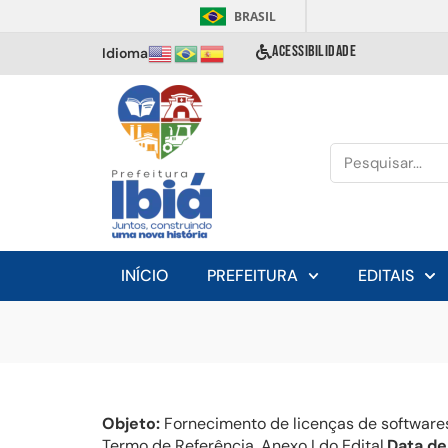
BRASIL
ACESSIBILIDADE
Idioma
INÍCIO
PREFEITURA
EDITAIS
Objeto:
Fornecimento de licenças de softwares
Termo de Referência, Anexo I do Edital.
Data de