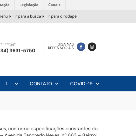
mação
Legislação
Canais
 menu
Ir para a busca
Ir para o rodapé
SIGA NAS
TELEFONE
REDES SOCIAIS
(34) 3631-5750
T. I.
CONTATO
COVID-19
ses, conforme especificações constantes do
– Avenida Tancredo Neves, nº 663 – Bairro: