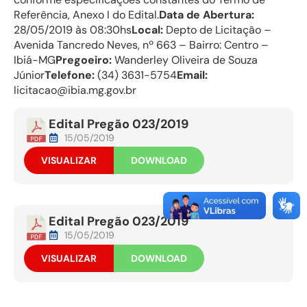
Referência, Anexo I do Edital.
Data de Abertura:
28/05/2019 às 08:30hs
Local:
Depto de Licitação –
Avenida Tancredo Neves, nº 663 – Bairro: Centro –
Ibiá-MG
Pregoeiro:
Wanderley Oliveira de Souza
Júnior
Telefone:
(34) 3631-5754
Email:
licitacao@ibia.mg.gov.br
Edital Pregão 023/2019
15/05/2019
VISUALIZAR
DOWNLOAD
Edital Pregão 023/2019
15/05/2019
VISUALIZAR
DOWNLOAD