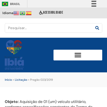
BRASIL
Simplifique!
ACESSIBILIDADE
Idioma
Comunica BR
Participe
Acesso à informação
Legislação
Canais
Início
»
Licitação
»
Pregão 023/2019
Objeto:
Aquisição de 01 (um) veículo utilitário,
conforme especificações constantes do Termo de