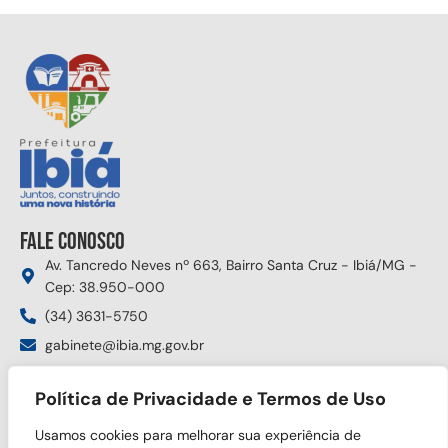
Fale conosco
Av. Tancredo Neves nº 663, Bairro Santa Cruz - Ibiá/MG -
Cep: 38.950-000
(34) 3631-5750
gabinete@ibia.mg.gov.br
Segunda à sexta das 8:00h às 17:30h
Política de Privacidade e Termos de Uso
Siga nas redes sociais
Usamos cookies para melhorar sua experiência de