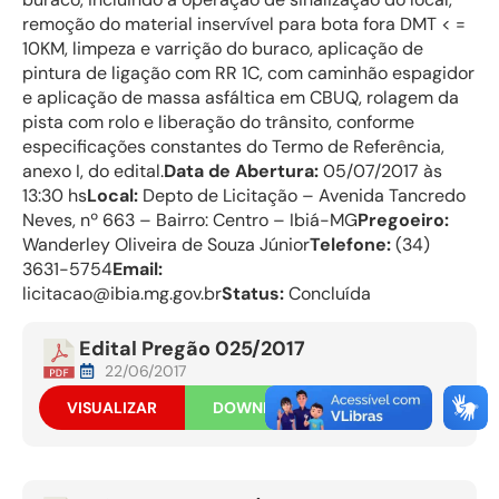
remoção do material inservível para bota fora DMT < =
10KM, limpeza e varrição do buraco, aplicação de
pintura de ligação com RR 1C, com caminhão espagidor
e aplicação de massa asfáltica em CBUQ, rolagem da
pista com rolo e liberação do trânsito, conforme
especificações constantes do Termo de Referência,
anexo I, do edital.
Data de Abertura:
05/07/2017 às
13:30 hs
Local:
Depto de Licitação – Avenida Tancredo
Neves, nº 663 – Bairro: Centro – Ibiá-MG
Pregoeiro:
Wanderley Oliveira de Souza Júnior
Telefone:
(34)
3631-5754
Email:
licitacao@ibia.mg.gov.br
Status:
Concluída
Edital Pregão 025/2017
22/06/2017
VISUALIZAR
DOWNLOAD