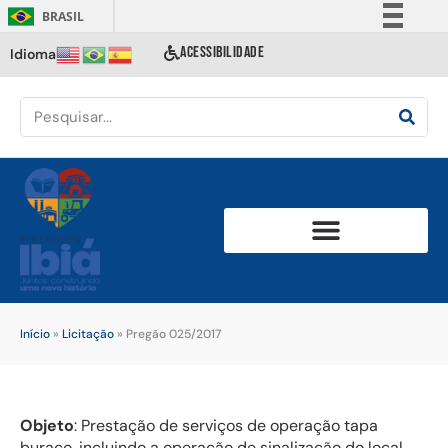
BRASIL
Simplifique!
ACESSIBILIDADE
Idioma
Comunica BR
Participe
Acesso à informação
Legislação
Canais
Início
»
Licitação
»
Pregão 025/2017
Objeto
: Prestação de serviços de operação tapa
buraco, incluindo a operação de sinalização do local,