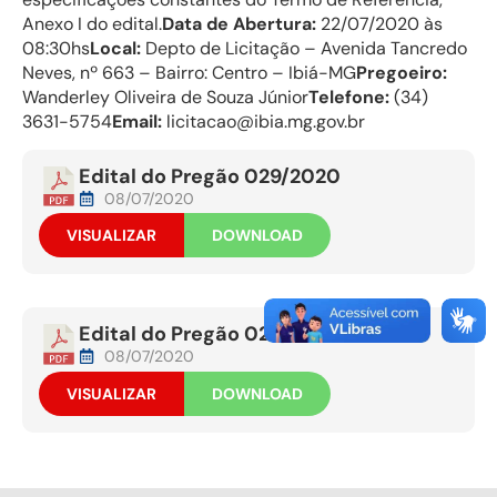
Anexo I do edital.
Data de Abertura:
22/07/2020 às
08:30hs
Local:
Depto de Licitação – Avenida Tancredo
Neves, nº 663 – Bairro: Centro – Ibiá-MG
Pregoeiro:
Wanderley Oliveira de Souza Júnior
Telefone:
(34)
3631-5754
Email:
licitacao@ibia.mg.gov.br
Edital do Pregão 029/2020
08/07/2020
VISUALIZAR
DOWNLOAD
Edital do Pregão 029/2020
08/07/2020
VISUALIZAR
DOWNLOAD