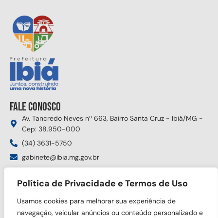
Fale conosco
Av. Tancredo Neves nº 663, Bairro Santa Cruz - Ibiá/MG -
Cep: 38.950-000
(34) 3631-5750
gabinete@ibia.mg.gov.br
Segunda à sexta das 8:00h às 17:30h
Política de Privacidade e Termos de Uso
Siga nas redes sociais
Usamos cookies para melhorar sua experiência de
navegação, veicular anúncios ou conteúdo personalizado e