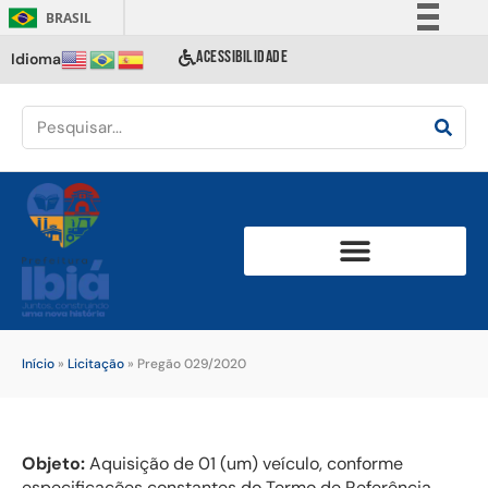
BRASIL
Simplifique!
ACESSIBILIDADE
Idioma
Comunica BR
Participe
Acesso à informação
Legislação
Canais
Início
»
Licitação
»
Pregão 029/2020
Objeto:
Aquisição de 01 (um) veículo, conforme
especificações constantes do Termo de Referência,