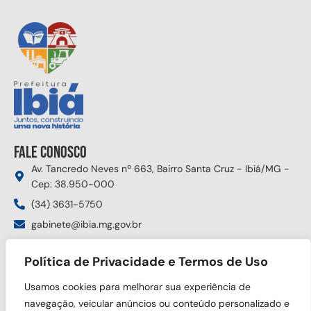
Fale conosco
Av. Tancredo Neves nº 663, Bairro Santa Cruz - Ibiá/MG -
Cep: 38.950-000
(34) 3631-5750
gabinete@ibia.mg.gov.br
Segunda à sexta das 8:00h às 17:30h
Política de Privacidade e Termos de Uso
Siga nas redes sociais
Usamos cookies para melhorar sua experiência de
navegação, veicular anúncios ou conteúdo personalizado e