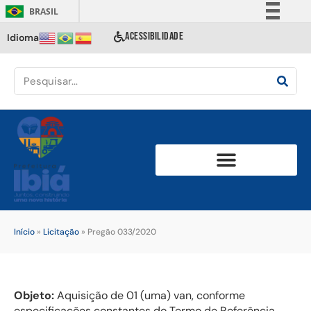
BRASIL
Simplifique!
ACESSIBILIDADE
Idioma
Comunica BR
Participe
Acesso à informação
Legislação
Canais
Início
»
Licitação
»
Pregão 033/2020
Objeto:
Aquisição de 01 (uma) van, conforme
especificações constantes do Termo de Referência,