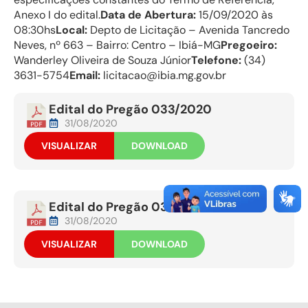
Anexo I do edital.
Data de Abertura:
15/09/2020 às
08:30hs
Local:
Depto de Licitação – Avenida Tancredo
Neves, nº 663 – Bairro: Centro – Ibiá-MG
Pregoeiro:
Wanderley Oliveira de Souza Júnior
Telefone:
(34)
3631-5754
Email:
licitacao@ibia.mg.gov.br
Edital do Pregão 033/2020
31/08/2020
VISUALIZAR
DOWNLOAD
Edital do Pregão 033/2020
31/08/2020
VISUALIZAR
DOWNLOAD