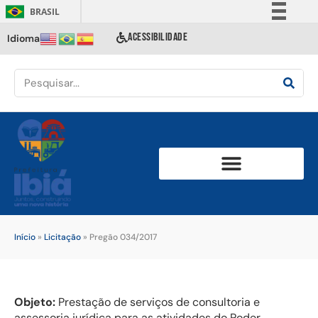
BRASIL
Simplifique!
ACESSIBILIDADE
Idioma
Comunica BR
Participe
Acesso à informação
Legislação
Canais
Início
»
Licitação
»
Pregão 034/2017
Objeto:
Prestação de serviços de consultoria e
assessoria jurídica para as atividades do Poder