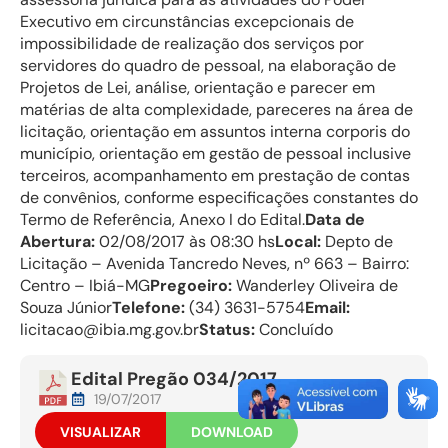
Executivo em circunstâncias excepcionais de
impossibilidade de realização dos serviços por
servidores do quadro de pessoal, na elaboração de
Projetos de Lei, análise, orientação e parecer em
matérias de alta complexidade, pareceres na área de
licitação, orientação em assuntos interna corporis do
município, orientação em gestão de pessoal inclusive
terceiros, acompanhamento em prestação de contas
de convênios, conforme especificações constantes do
Termo de Referência, Anexo I do Edital.
Data de
Abertura:
02/08/2017 às 08:30 hs
Local:
Depto de
Licitação – Avenida Tancredo Neves, nº 663 – Bairro:
Centro – Ibiá-MG
Pregoeiro:
Wanderley Oliveira de
Souza Júnior
Telefone:
(34) 3631-5754
Email:
licitacao@ibia.mg.gov.br
Status:
Concluído
Edital Pregão 034/2017
19/07/2017
VISUALIZAR
DOWNLOAD