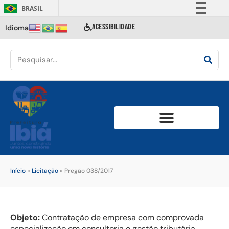
BRASIL
Simplifique!
ACESSIBILIDADE
Idioma
Comunica BR
Participe
Acesso à informação
Legislação
Canais
Início
»
Licitação
»
Pregão 038/2017
Objeto:
Contratação de empresa com comprovada
especialização em consultoria e gestão tributária,