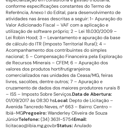
conforme especificações constantes do Termo de
Referência, Anexo I do Edital, para desenvolvimento de
atividades nas áreas descritas a seguir: 1- Apuração do
Valor Adicionado Fiscal – VAF com a aplicação e
utilização de software próprio; 2 – Lei 18.030/2009 –
Lei Robin Hood; 3 – Levantamento e apuração da base
de cálculo do ITR (Imposto Territorial Rural); 4 –
Acompanhamento dos contribuintes do simples
nacional; 5 – Compensação Financeira pela Exploração
de Recursos Minerais – CFEM; 6 – Apuração dos
valores dos produtos hortifrutigranjeiros
comercializados nas unidades da Ceasa/MG, feiras
livres, sacolões, dentre outros; 7 – Apuração e
cruzamento de dados dos maiores produtores rurais 8
– ISS – Imposto Sobre Serviços.
Data de Abertura:
01/09/2017 às 08:30 hs
Local:
Depto de Licitação –
Avenida Tancredo Neves, nº 663 – Bairro: Centro –
Ibiá-MG
Pregoeiro:
Wanderley Oliveira de Souza
Júnior
Telefone:
(34) 3631-5754
Email:
licitacao@ibia.mg.gov.br
Status:
Anulado