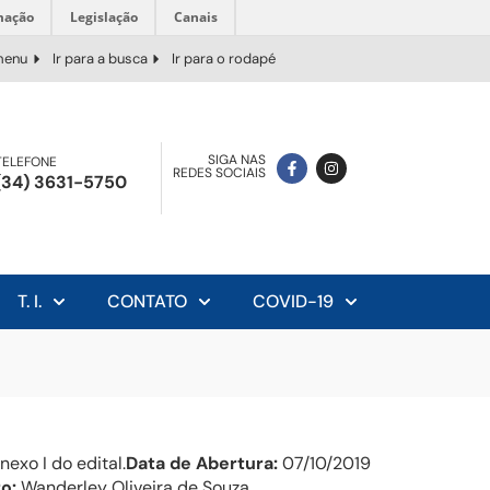
mação
Legislação
Canais
 menu
Ir para a busca
Ir para o rodapé
SIGA NAS
TELEFONE
REDES SOCIAIS
(34) 3631-5750
T. I.
CONTATO
COVID-19
exo I do edital.
Data de Abertura:
07/10/2019
o:
Wanderley Oliveira de Souza