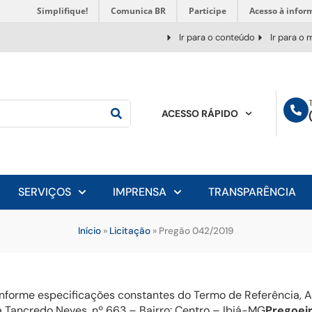
Simplifique!
Comunica BR
Participe
Acesso à infor
Ir para o conteúdo
Ir para o
ACESSO RÁPIDO
SERVIÇOS
IMPRENSA
TRANSPARÊNCIA
Início
»
Licitação
»
Pregão 042/2019
nforme especificações constantes do Termo de Referência, An
 Tancredo Neves, nº 663 – Bairro: Centro – Ibiá-MG
Pregoeir