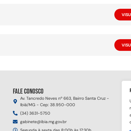
VISU
VISU
Fale conosco
Si
Av. Tancredo Neves nº 663, Bairro Santa Cruz -
Ibiá/MG - Cep: 38.950-000
(34) 3631-5750
gabinete@ibia.mg.gov.br
Segunda à sexta das 8:00h às 17:30h