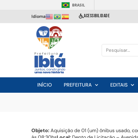
BRASIL
ACESSIBILIDADE
Idioma
INÍCIO
PREFEITURA
EDITAIS
Objeto:
Aquisição de 01 (um) ônibus usado, co
às 08:30hs
Local:
Depto de Licitação – Avenida