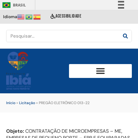
BRASIL
Simplifique!
ACESSIBILIDADE
Idioma
Comunica BR
Participe
Acesso à informação
Legislação
Canais
Início
»
Licitação
»
PREGÃO ELETRÔNICO 013-22
Objeto:
CONTRATAÇÃO DE MICROEMPRESAS – ME,
EMPRESAS DE PEQUENO PORTE – EPP E EQUIPARADAS,