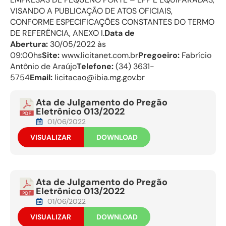
VISANDO A PUBLICAÇÃO DE ATOS OFICIAIS,
CONFORME ESPECIFICAÇÕES CONSTANTES DO TERMO
DE REFERÊNCIA, ANEXO I.
Data de
Abertura:
30/05/2022 às
09:00hs
Site:
www.licitanet.com.br
Pregoeiro:
Fabrício
Antônio de Araújo
Telefone:
(34) 3631-
5754
Email:
licitacao@ibia.mg.gov.br
Ata de Julgamento do Pregão
Eletrônico 013/2022
01/06/2022
VISUALIZAR
DOWNLOAD
Ata de Julgamento do Pregão
Eletrônico 013/2022
01/06/2022
VISUALIZAR
DOWNLOAD