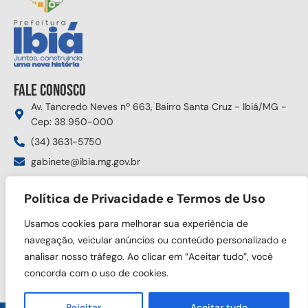
Fale conosco
Av. Tancredo Neves nº 663, Bairro Santa Cruz - Ibiá/MG -
Cep: 38.950-000
(34) 3631-5750
gabinete@ibia.mg.gov.br
Segunda à sexta das 8:00h às 17:30h
Política de Privacidade e Termos de Uso
Siga nas redes sociais
Usamos cookies para melhorar sua experiência de
navegação, veicular anúncios ou conteúdo personalizado e
analisar nosso tráfego. Ao clicar em “Aceitar tudo”, você
concorda com o uso de cookies.
Rejeitar
Aceitar tudo