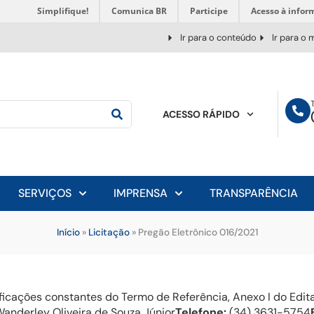
Simplifique!
Comunica BR
Participe
Acesso à infor
Ir para o conteúdo
Ir para o
ACESSO RÁPIDO
SERVIÇOS
IMPRENSA
TRANSPARÊNCIA
Início
»
Licitação
»
Pregão Eletrônico 016/2021
icações constantes do Termo de Referência, Anexo I do Edita
anderley Oliveira de Souza Júnior
Telefone:
(34) 3631-5754