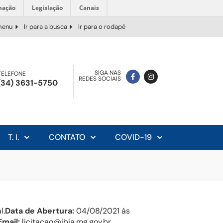
mação
Legislação
Canais
 menu
Ir para a busca
Ir para o rodapé
SIGA NAS
TELEFONE
REDES SOCIAIS
(34) 3631-5750
T. I.
CONTATO
COVID-19
l.
Data de Abertura:
04/08/2021 às
Email:
licitacao@ibia.mg.gov.br