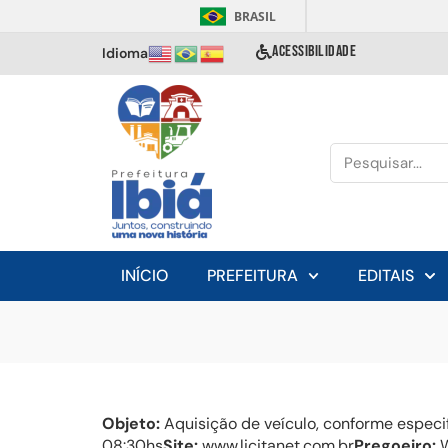
BRASIL
ACESSIBILIDADE
Idioma
INÍCIO
PREFEITURA
EDITAIS
Objeto:
Aquisição de veículo, conforme especif
08:30hs
Site:
www.licitanet.com.br
Pregoeiro:
W