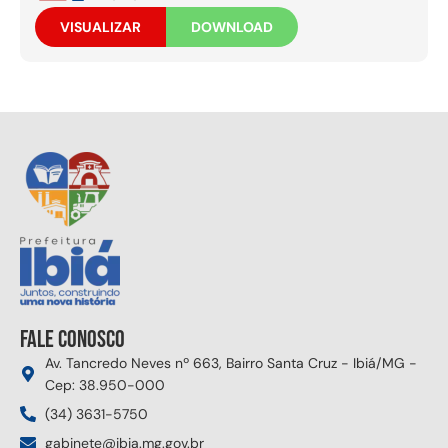
VISUALIZAR
DOWNLOAD
Fale conosco
Av. Tancredo Neves nº 663, Bairro Santa Cruz - Ibiá/MG -
Cep: 38.950-000
(34) 3631-5750
gabinete@ibia.mg.gov.br