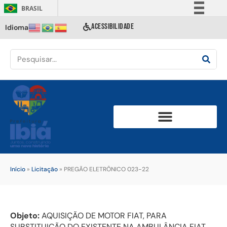
BRASIL
Simplifique!
ACESSIBILIDADE
Idioma
Comunica BR
Participe
Acesso à informação
Legislação
Canais
Início
»
Licitação
»
PREGÃO ELETRÔNICO 023-22
Objeto:
AQUISIÇÃO DE MOTOR FIAT, PARA
SUBSTITUIÇÃO DO EXISTENTE NA AMBULÂNCIA FIAT